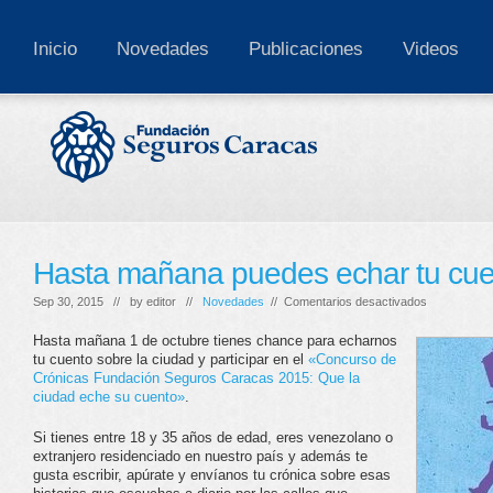
Inicio
Novedades
Publicaciones
Videos
Hasta mañana puedes echar tu cue
en
Sep 30, 2015 // by
editor
//
Novedades
//
Comentarios desactivados
Hasta
mañana
Hasta mañana 1 de octubre tienes chance para echarnos
puedes
tu cuento sobre la ciudad y participar en el
«Concurso de
echar
Crónicas Fundación Seguros Caracas 2015: Que la
tu
ciudad eche su cuento»
.
cuento
Si tienes entre 18 y 35 años de edad, eres venezolano o
extranjero residenciado en nuestro país y además te
gusta escribir, apúrate y envíanos tu crónica sobre esas